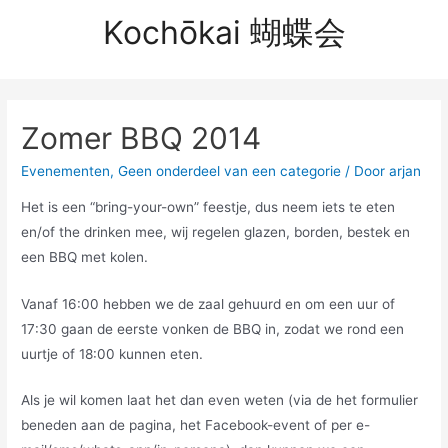
Doorgaan
Kochōkai 蝴蝶会
naar
inhoud
Zomer BBQ 2014
Evenementen
,
Geen onderdeel van een categorie
/ Door
arjan
Het is een “bring-your-own” feestje, dus neem iets te eten
en/of the drinken mee, wij regelen glazen, borden, bestek en
een BBQ met kolen.
Vanaf 16:00 hebben we de zaal gehuurd en om een uur of
17:30 gaan de eerste vonken de BBQ in, zodat we rond een
uurtje of 18:00 kunnen eten.
Als je wil komen laat het dan even weten (via de het formulier
beneden aan de pagina, het Facebook-event of per e-